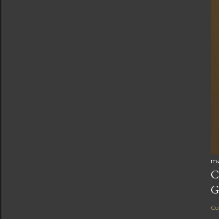
ma
C
G
Co