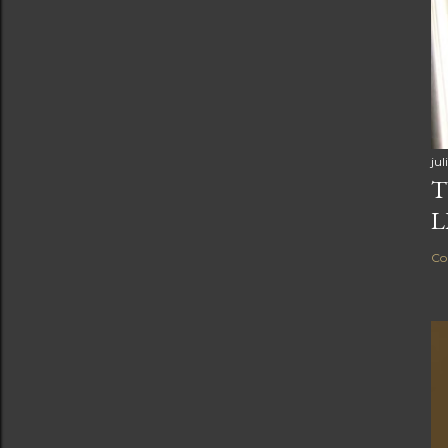
jul
T
L
Co